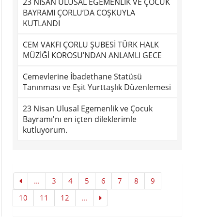
23 NİSAN ULUSAL EGEMENLİK VE ÇOCUK
BAYRAMI ÇORLU’DA COŞKUYLA
KUTLANDI
CEM VAKFI ÇORLU ŞUBESİ TÜRK HALK
MÜZİĞİ KOROSU’NDAN ANLAMLI GECE
Cemevlerine İbadethane Statüsü
Tanınması ve Eşit Yurttaşlık Düzenlemesi
23 Nisan Ulusal Egemenlik ve Çocuk
Bayramı'nı en içten dileklerimle
kutluyorum.
...
3
4
5
6
7
8
9
10
11
12
...