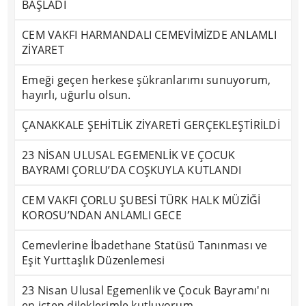
BAŞLADI
CEM VAKFI HARMANDALI CEMEVİMİZDE ANLAMLI
ZİYARET
Emeği geçen herkese şükranlarımı sunuyorum,
hayırlı, uğurlu olsun.
ÇANAKKALE ŞEHİTLİK ZİYARETİ GERÇEKLEŞTİRİLDİ
23 NİSAN ULUSAL EGEMENLİK VE ÇOCUK
BAYRAMI ÇORLU’DA COŞKUYLA KUTLANDI
CEM VAKFI ÇORLU ŞUBESİ TÜRK HALK MÜZİĞİ
KOROSU’NDAN ANLAMLI GECE
Cemevlerine İbadethane Statüsü Tanınması ve
Eşit Yurttaşlık Düzenlemesi
23 Nisan Ulusal Egemenlik ve Çocuk Bayramı'nı
en içten dileklerimle kutluyorum.