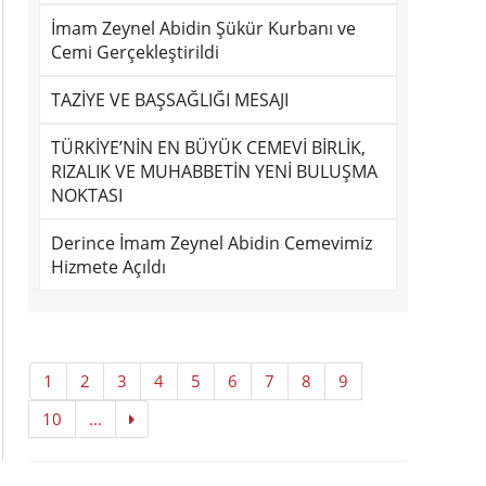
İmam Zeynel Abidin Şükür Kurbanı ve
Cemi Gerçekleştirildi
TAZİYE VE BAŞSAĞLIĞI MESAJI
TÜRKİYE’NİN EN BÜYÜK CEMEVİ BİRLİK,
RIZALIK VE MUHABBETİN YENİ BULUŞMA
NOKTASI
Derince İmam Zeynel Abidin Cemevimiz
Hizmete Açıldı
1
2
3
4
5
6
7
8
9
10
...