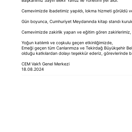
Başkanımız Sayın Bekir Yavuz ile Yönetimi yer aldı.
Cemevimizde ibadetimiz yapıldı, lokma hizmeti görüldü ve 
Gün boyunca, Cumhuriyet Meydanında kitap standı kurul
Cemevimizde zakirlik yapan ve eğitim gören zakirlerimiz, de
Yoğun katılımlı ve coşkulu geçen etkinliğimizde,
Emeği geçen tüm Canlarımıza ve Tekirdağ Büyükşehir Bel
olduğu katkılardan dolayı teşekkür ederiz, görevlerinde baş
CEM Vakfı Genel Merkezi
18.08.2024