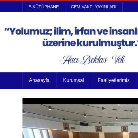
E-KÜTÜPHANE
CEM VAKFI YAYINLARI
Anasayfa
Kurumsal
Faaliyetlerimiz