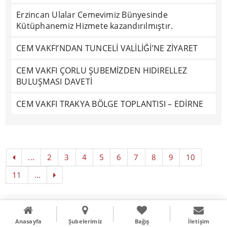
Erzincan Ulalar Cemevimiz Bünyesinde
Kütüphanemiz Hizmete kazandırılmıştır.
CEM VAKFI’NDAN TUNCELİ VALİLİĞİ’NE ZİYARET
CEM VAKFI ÇORLU ŞUBEMİZDEN HIDIRELLEZ
BULUŞMASI DAVETİ
CEM VAKFI TRAKYA BÖLGE TOPLANTISI – EDİRNE
...
2
3
4
5
6
7
8
9
10
11
...
Copyright © 2016
Literal Webdizayn
Anasayfa
Şubelerimiz
Bağış
İletişim