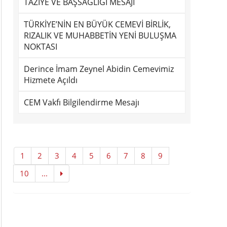
TAZİYE VE BAŞSAĞLIĞI MESAJI
TÜRKİYE’NİN EN BÜYÜK CEMEVİ BİRLİK,
RIZALIK VE MUHABBETİN YENİ BULUŞMA
NOKTASI
Derince İmam Zeynel Abidin Cemevimiz
Hizmete Açıldı
CEM Vakfı Bilgilendirme Mesajı
1
2
3
4
5
6
7
8
9
10
...