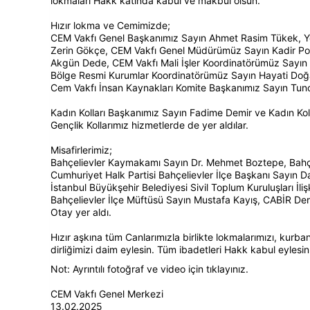
lokmaları Hakk katında kabul ve makbul olsun.
Hızır lokma ve Cemimizde;
CEM Vakfı Genel Başkanımız Sayın Ahmet Rasim Tükek, Yö
Zerin Gökçe, CEM Vakfı Genel Müdürümüz Sayın Kadir Pola
Akgün Dede, CEM Vakfı Mali İşler Koordinatörümüz Sayı
Bölge Resmi Kurumlar Koordinatörümüz Sayın Hayati Doğ
Cem Vakfı İnsan Kaynakları Komite Başkanımız Sayın Tunc
Kadın Kolları Başkanımız Sayın Fadime Demir ve Kadın Kol
Gençlik Kollarımız hizmetlerde de yer aldılar.
Misafirlerimiz;
Bahçelievler Kaymakamı Sayın Dr. Mehmet Boztepe, Bahçe
Cumhuriyet Halk Partisi Bahçelievler İlçe Başkanı Sayın D
İstanbul Büyükşehir Belediyesi Sivil Toplum Kuruluşları İl
Bahçelievler İlçe Müftüsü Sayın Mustafa Kayış, CABİR Der
Otay yer aldı.
Hızır aşkına tüm Canlarımızla birlikte lokmalarımızı, kurbanl
dirliğimizi daim eylesin. Tüm ibadetleri Hakk kabul eylesin
Not: Ayrıntılı fotoğraf ve video için tıklayınız.
CEM Vakfı Genel Merkezi
13.02.2025