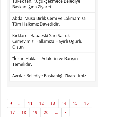
Tükek'ten, Küçükçekmece Belediye
Başkanlığına Ziyaret
Abdal Musa Birlik Cemi ve Lokmamıza
Tüm Halkımız Davetlidir.
Kırklareli Babaeski Sarı Saltuk
Cemevimiz, Halkımıza Hayırlı Uğurlu
Olsun
“İnsan Hakları: Adaletin ve Barışın
Temelidir.”
Avcılar Belediye Başkanlığı Ziyaretimiz
...
11
12
13
14
15
16
17
18
19
20
...