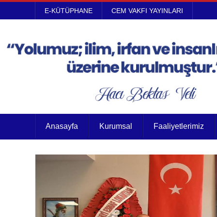
E-KÜTÜPHANE
CEM VAKFI YAYINLARI
Anasayfa
Kurumsal
Faaliyetlerimiz