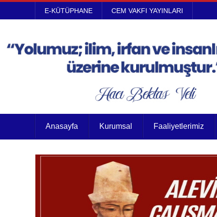
E-KÜTÜPHANE
CEM VAKFI YAYINLARI
Anasayfa
Kurumsal
Faaliyetlerimiz