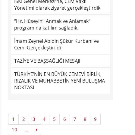
İSKİ Genel Merkezi’ne, CEM Vakfı
Yönetimi olarak ziyaret gerçekleştirdik.
“Hz. Hüseyin’i Anmak ve Anlamak”
programına katılım sağladık.
İmam Zeynel Abidin Şükür Kurbanı ve
Cemi Gerçekleştirildi
TAZİYE VE BAŞSAĞLIĞI MESAJI
TÜRKİYE’NİN EN BÜYÜK CEMEVİ BİRLİK,
RIZALIK VE MUHABBETİN YENİ BULUŞMA
NOKTASI
1
2
3
4
5
6
7
8
9
10
...