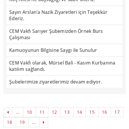
Sayın Arslan’a Nazik Ziyaretleri için Teşekkür
Ederiz.
CEM Vakfı Sarıyer Şubemizden Örnek Burs
Çalışması
Kamuoyunun Bilgisine Saygı ile Sunulur
CEM Vakfı olarak, Mürsel Bali - Kasım Kurbanına
katılım sağlandı.
Şubelerimize ziyaretlerimiz devam ediyor.
...
10
11
12
13
14
15
16
17
18
19
...