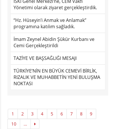
İSKİ Genel Merkezi’ne, CEM Vakfı
Yönetimi olarak ziyaret gerçekleştirdik.
“Hz. Hüseyin’i Anmak ve Anlamak”
programına katılım sağladık.
İmam Zeynel Abidin Şükür Kurbanı ve
Cemi Gerçekleştirildi
TAZİYE VE BAŞSAĞLIĞI MESAJI
TÜRKİYE’NİN EN BÜYÜK CEMEVİ BİRLİK,
RIZALIK VE MUHABBETİN YENİ BULUŞMA
NOKTASI
1
2
3
4
5
6
7
8
9
10
...