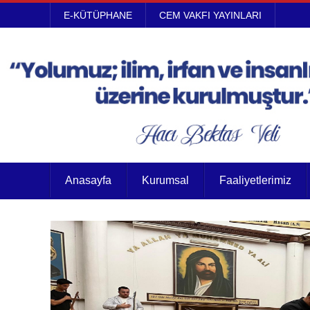
E-KÜTÜPHANE
CEM VAKFI YAYINLARI
Anasayfa
Kurumsal
Faaliyetlerimiz