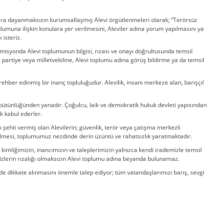
lara dayanmaksızın kurumsallaşmış Alevi örgütlenmeleri olarak; “Terörsüz
umuna ilişkin konulara yer verilmesini, Aleviler adına yorum yapılmasını ya
 isteriz.
misyonda Alevi toplumunun bilgisi, rızası ve onayı doğrultusunda temsil
i partiye veya milletvekiline, Alevi toplumu adına görüş bildirme ya da temsil
ehber edinmiş bir inanç topluluğudur. Alevilik, insanı merkeze alan, barışçıl
t bütünlüğünden yanadır. Çoğulcu, laik ve demokratik hukuk devleti yapısından
ak kabul ederler.
 şehit vermiş olan Alevilerin; güvenlik, terör veya çatışma merkezli
rilmesi, toplumumuz nezdinde derin üzüntü ve rahatsızlık yaratmaktadır.
i kimliğimizin, inancımızın ve taleplerimizin yalnızca kendi irademizle temsil
 bizlerin rızalığı olmaksızın Alevi toplumu adına beyanda bulunamaz.
e dikkate alınmasını önemle talep ediyor; tüm vatandaşlarımızı barış, sevgi