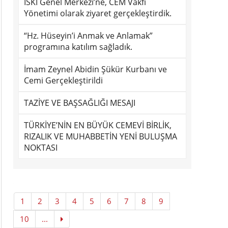
İSKİ Genel Merkezi’ne, CEM Vakfı
Yönetimi olarak ziyaret gerçekleştirdik.
“Hz. Hüseyin’i Anmak ve Anlamak”
programına katılım sağladık.
İmam Zeynel Abidin Şükür Kurbanı ve
Cemi Gerçekleştirildi
TAZİYE VE BAŞSAĞLIĞI MESAJI
TÜRKİYE’NİN EN BÜYÜK CEMEVİ BİRLİK,
RIZALIK VE MUHABBETİN YENİ BULUŞMA
NOKTASI
1
2
3
4
5
6
7
8
9
10
...