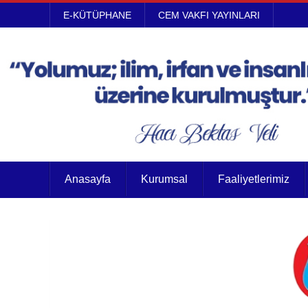
E-KÜTÜPHANE
CEM VAKFI YAYINLARI
Anasayfa
Kurumsal
Faaliyetlerimiz