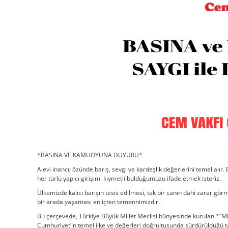
*BASINA VE KAMUOYUNA DUYURU*
Alevi inancı; özünde barış, sevgi ve kardeşlik değerlerini temel a
her türlü yapıcı girişimi kıymetli bulduğumuzu ifade etmek isteriz.
Ülkemizde kalıcı barışın tesis edilmesi, tek bir canın dahi zarar gö
bir arada yaşaması en içten temennimizdir.
Bu çerçevede, Türkiye Büyük Millet Meclisi bünyesinde kurulan *“M
Cumhuriyet’in temel ilke ve değerleri doğrultusunda sürdürüldüğü ta