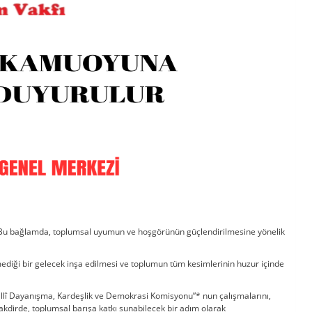
lır. Bu bağlamda, toplumsal uyumun ve hoşgörünün güçlendirilmesine yönelik
rmediği bir gelecek inşa edilmesi ve toplumun tüm kesimlerinin huzur içinde
illî Dayanışma, Kardeşlik ve Demokrasi Komisyonu”* nun çalışmalarını,
kdirde, toplumsal barışa katkı sunabilecek bir adım olarak