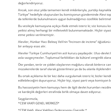
değerlendiriyoruz.
Ancak, son otuz yılda tamamen kendi imkânlarıyla, yurtdışı kaynak
Türkiye” hedefiyle oluşturulan bu komisyonun gündeminde Alevi topl
da telkinlerde bulunulmasını uygun bulmadığımızı özellikle belirtmek
Bu vesileyle kamuoyuna açıkça ifade etmek isteriz ki; söz konusu ko
yetkisi almış herhangi bir milletvekili bulunmamaktadır. Hiçbir siyas
etme yetkisi verilmemiştir.
Aleviler, Hünkar Hacı Bektaş Veli’nin “İncinsen de incitme” öğüdünü r
bir anlayışı esas alır.
Aleviler Türkiye Cumhuriyeti’nin asli kurucu paydaşıdır. Ulus-devle
asla vazgeçmezler. Toplumsal farklılıkları da kültürel zenginlik olar
Öte yandan, terör ve şiddet olaylarının mağduru olarak binlerce canı
müzakerelerde taraf olarak gösterilmesi ya da bu alanla ilişkilendi
Bu ortak açıklama ile bir kez daha vurgulamak isteriz ki; bizler kend
edilebileceğini duyuruyoruz. Hiçbir kişi, siyasi parti veya komisyon
Bu hassasiyetin hem kamuoyu hem de ilgili devlet kurumları nezdind
ve kardeşlik değerleri etrafında birlik olmaya davet ediyoruz.
Saygılarımızla,
*CEM VAKFI GENEL MERKEZİ*
*CEM Vakfı, Alevi Vakfıları Federasyonu Üyesidir.*