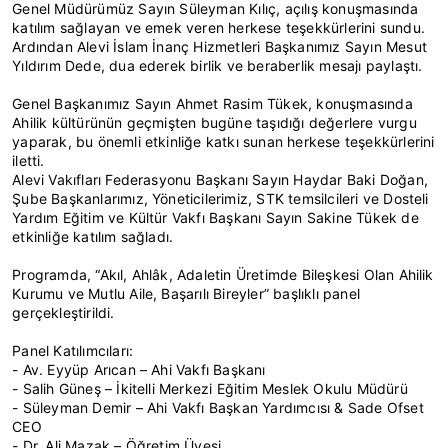
Genel Müdürümüz Sayın Süleyman Kılıç, açılış konuşmasında
katılım sağlayan ve emek veren herkese teşekkürlerini sundu.
Ardından Alevi İslam İnanç Hizmetleri Başkanımız Sayın Mesut
Yıldırım Dede, dua ederek birlik ve beraberlik mesajı paylaştı.
Genel Başkanımız Sayın Ahmet Rasim Tükek, konuşmasında
Ahilik kültürünün geçmişten bugüne taşıdığı değerlere vurgu
yaparak, bu önemli etkinliğe katkı sunan herkese teşekkürlerini
iletti.
Alevi Vakıfları Federasyonu Başkanı Sayın Haydar Baki Doğan,
Şube Başkanlarımız, Yöneticilerimiz, STK temsilcileri ve Dosteli
Yardım Eğitim ve Kültür Vakfı Başkanı Sayın Sakine Tükek de
etkinliğe katılım sağladı.
Programda, “Akıl, Ahlâk, Adaletin Üretimde Bileşkesi Olan Ahilik
Kurumu ve Mutlu Aile, Başarılı Bireyler” başlıklı panel
gerçekleştirildi.
Panel Katılımcıları:
- Av. Eyyüp Arıcan – Ahi Vakfı Başkanı
- Salih Güneş – İkitelli Merkezi Eğitim Meslek Okulu Müdürü
- Süleyman Demir – Ahi Vakfı Başkan Yardımcısı & Sade Ofset
CEO
- Dr. Ali Mazak – Öğretim Üyesi