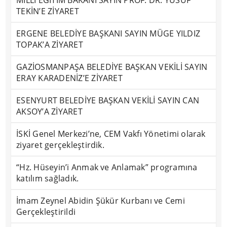
MİLLÎ EĞİTİM BAKANI SAYIN PROF. DR. YUSUF
TEKİN’E ZİYARET
ERGENE BELEDİYE BAŞKANI SAYIN MÜGE YILDIZ
TOPAK’A ZİYARET
GAZİOSMANPAŞA BELEDİYE BAŞKAN VEKİLİ SAYIN
ERAY KARADENİZ’E ZİYARET
ESENYURT BELEDİYE BAŞKAN VEKİLİ SAYIN CAN
AKSOY’A ZİYARET
İSKİ Genel Merkezi’ne, CEM Vakfı Yönetimi olarak
ziyaret gerçekleştirdik.
“Hz. Hüseyin’i Anmak ve Anlamak” programına
katılım sağladık.
İmam Zeynel Abidin Şükür Kurbanı ve Cemi
Gerçekleştirildi