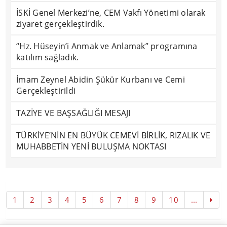
İSKİ Genel Merkezi’ne, CEM Vakfı Yönetimi olarak
ziyaret gerçekleştirdik.
“Hz. Hüseyin’i Anmak ve Anlamak” programına
katılım sağladık.
İmam Zeynel Abidin Şükür Kurbanı ve Cemi
Gerçekleştirildi
TAZİYE VE BAŞSAĞLIĞI MESAJI
TÜRKİYE’NİN EN BÜYÜK CEMEVİ BİRLİK, RIZALIK VE
MUHABBETİN YENİ BULUŞMA NOKTASI
1
2
3
4
5
6
7
8
9
10
...