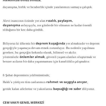
Halkımızla omuz omuza
,
dayanışma, birlik ve beraberlik içinde yaralarımızı sarmaya çalıştık.
rızalık, paylaşım,
Alevi inancının özünde yer alan
dayanışma
anlayışıyla, zor günlerde bir olmanın ne kadar önemli
olduğunu bir kez daha gördük.
deprem kuşağında
Biliyoruz ki ülkemiz bir
yer almaktadır ve deprem
gerçeğiyle yaşamaya devam etmek zorundayız. Bu nedenle yapılması
gereken; bu gerçeğin farkında olarak, bilimsel ve akılcı
önlemler almak
yöntemlerle
, güvenli yaşam alanları oluşturmak ve
benzer acıların bir daha yaşanmaması için kararlılıkla çalışmaktır.
6 Şubat depreminin yıldönümünde;
rahmet ve saygıyla anıyor
Hakk’a yürüyen tüm canlarımızı
,
başsağlığı ve sabır
geride kalan ailelerine ve yakınlarına
diliyoruz.
CEM VAKFI GENEL MERKEZİ