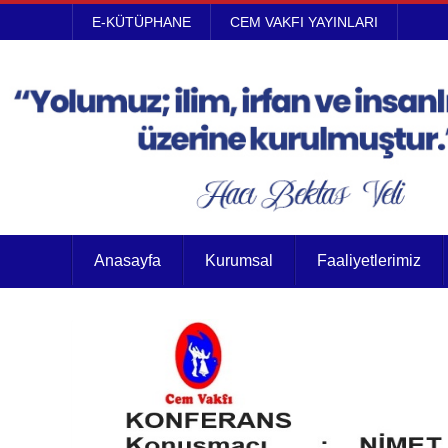
E-KÜTÜPHANE
CEM VAKFI YAYINLARI
Anasayfa
Kurumsal
Faaliyetlerimiz