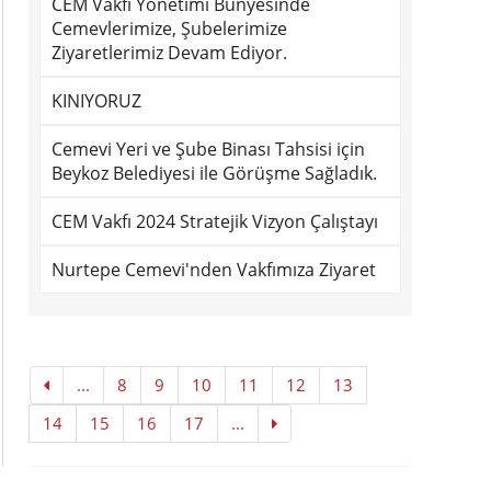
CEM Vakfı Yönetimi Bünyesinde
Cemevlerimize, Şubelerimize
Ziyaretlerimiz Devam Ediyor.
KINIYORUZ
Cemevi Yeri ve Şube Binası Tahsisi için
Beykoz Belediyesi ile Görüşme Sağladık.
CEM Vakfı 2024 Stratejik Vizyon Çalıştayı
Nurtepe Cemevi'nden Vakfımıza Ziyaret
...
8
9
10
11
12
13
14
15
16
17
...