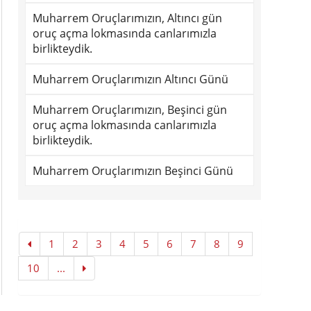
Muharrem Oruçlarımızın, Altıncı gün
oruç açma lokmasında canlarımızla
birlikteydik.
Muharrem Oruçlarımızın Altıncı Günü
Muharrem Oruçlarımızın, Beşinci gün
oruç açma lokmasında canlarımızla
birlikteydik.
Muharrem Oruçlarımızın Beşinci Günü
1
2
3
4
5
6
7
8
9
10
...