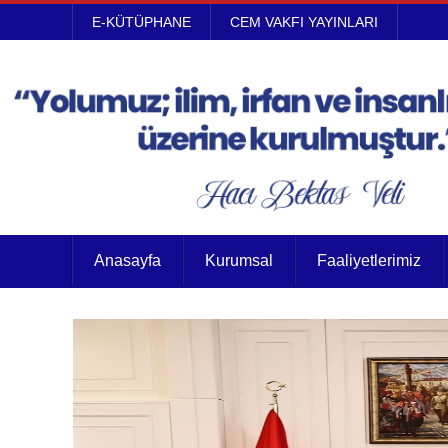
E-KÜTÜPHANE
CEM VAKFI YAYINLARI
Anasayfa
Kurumsal
Faaliyetlerimiz