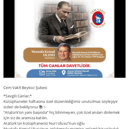
Cem Vakfı Beykoz Şubesi
*Sevgili Canlar,*
Kütüphaneler haftasına özel düzenlediğimiz unutulmaz söyleşiye
sizleri de bekliyoruz 📚✨
“Atatürk’ün yanı başında” hiç bilinmeyen, çok özel anıları dinlemek
için siz de aramıza katılın.
Atatürk’ün kütüphanecisi Nuri Ulusu’’nun oğlu
Mustafa Kemal Ulusu’nun anlatımıyla geçmişe anlamlı bir yolculuk…