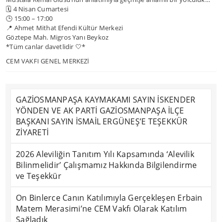
🗓 4 Nisan Cumartesi
🕒 15:00 – 17:00
📍 Ahmet Mithat Efendi Kültür Merkezi
Göztepe Mah. Migros Yanı Beykoz
*Tüm canlar davetlidir 🤍*
CEM VAKFI GENEL MERKEZİ
GAZİOSMANPAŞA KAYMAKAMI SAYIN İSKENDER
YÖNDEN VE AK PARTİ GAZİOSMANPAŞA İLÇE
BAŞKANI SAYIN İSMAİL ERGÜNEŞ’E TEŞEKKÜR
ZİYARETİ
2026 Aleviliğin Tanıtım Yılı Kapsamında ‘Alevilik
Bilinmelidir’ Çalışmamız Hakkında Bilgilendirme
ve Teşekkür
On Binlerce Canın Katılımıyla Gerçekleşen Erbain
Matem Merasimi’ne CEM Vakfı Olarak Katılım
Sağladık