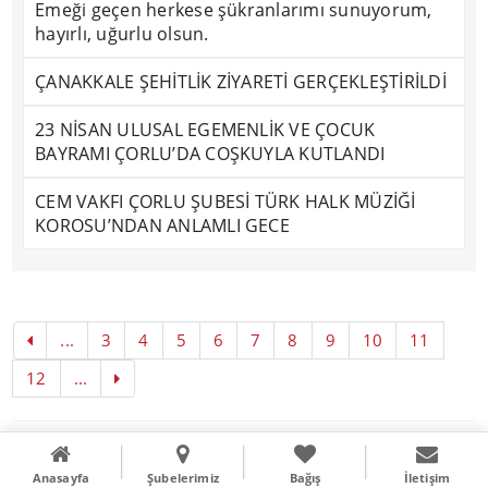
Emeği geçen herkese şükranlarımı sunuyorum,
hayırlı, uğurlu olsun.
ÇANAKKALE ŞEHİTLİK ZİYARETİ GERÇEKLEŞTİRİLDİ
23 NİSAN ULUSAL EGEMENLİK VE ÇOCUK
BAYRAMI ÇORLU’DA COŞKUYLA KUTLANDI
CEM VAKFI ÇORLU ŞUBESİ TÜRK HALK MÜZİĞİ
KOROSU’NDAN ANLAMLI GECE
...
3
4
5
6
7
8
9
10
11
12
...
Copyright © 2016
Literal Webdizayn
Anasayfa
Şubelerimiz
Bağış
İletişim