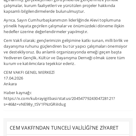
çalışmalar, kurum faaliyetleri ve yürütülen projeler hakkında
kapsamlı bilgilendirmelerde bulunulmuştur.
Ayrıca, Sayın Cumhurbaşkanımızın liderliğinde Alevi toplumuna
yönelik hayata geçirilen çalışmalar ve önümüzdeki döneme ilişkin
hedefler üzerine değerlendirmeler yapılmıştır.
Cem Vakfı olarak; gençlerimizin gelişimine katkı sunan, milli birlik ve
dayanışma ruhunu güçlendiren bu tür yapıcı çalışmaları önemsiyor
ve destekliyoruz. Bu anlamlı organizasyonda emeği geçen başta
Yediveren Gençlik, Kültür ve Dayanışma Derneği olmak üzere tüm
kurum ve katılımcılara teşekkür ederiz.
CEM VAKFI GENEL MERKEZİ
17.04.2026
Ankara
Haber kaynağı:
https://x.com/kubrayigitbasi/status/2045477924304728121?
s=46&t=vNE98y_tSV1FNzGRiiIdug
CEM VAKFI’NDAN TUNCELİ VALİLİĞİ’NE ZİYARET