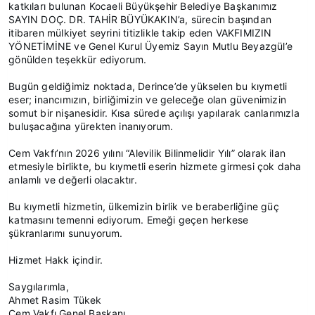
katkıları bulunan Kocaeli Büyükşehir Belediye Başkanımız
SAYIN DOÇ. DR. TAHİR BÜYÜKAKIN’a, sürecin başından
itibaren mülkiyet seyrini titizlikle takip eden VAKFIMIZIN
YÖNETİMİNE ve Genel Kurul Üyemiz Sayın Mutlu Beyazgül’e
gönülden teşekkür ediyorum.
Bugün geldiğimiz noktada, Derince’de yükselen bu kıymetli
eser; inancımızın, birliğimizin ve geleceğe olan güvenimizin
somut bir nişanesidir. Kısa sürede açılışı yapılarak canlarımızla
buluşacağına yürekten inanıyorum.
Cem Vakfı’nın 2026 yılını “Alevilik Bilinmelidir Yılı” olarak ilan
etmesiyle birlikte, bu kıymetli eserin hizmete girmesi çok daha
anlamlı ve değerli olacaktır.
Bu kıymetli hizmetin, ülkemizin birlik ve beraberliğine güç
katmasını temenni ediyorum. Emeği geçen herkese
şükranlarımı sunuyorum.
Hizmet Hakk içindir.
Saygılarımla,
Ahmet Rasim Tükek
Cem Vakfı Genel Başkanı