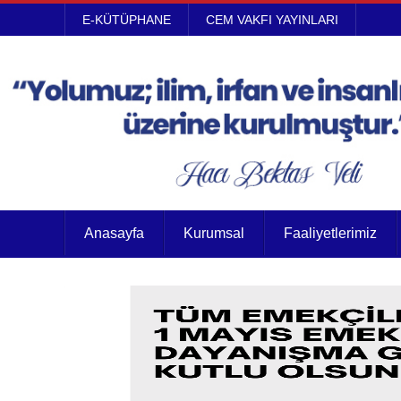
E-KÜTÜPHANE
CEM VAKFI YAYINLARI
Anasayfa
Kurumsal
Faaliyetlerimiz