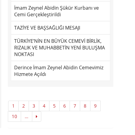
İmam Zeynel Abidin Şükür Kurbanı ve
Cemi Gerçekleştirildi
TAZİYE VE BAŞSAĞLIĞI MESAJI
TÜRKİYE’NİN EN BÜYÜK CEMEVİ BİRLİK,
RIZALIK VE MUHABBETİN YENİ BULUŞMA
NOKTASI
Derince İmam Zeynel Abidin Cemevimiz
Hizmete Açıldı
1
2
3
4
5
6
7
8
9
10
...