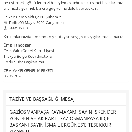
pekiştirmek, gönüllerimizi bir eylemek adına siz kıymetli canlarımızı
aramızda görmek bizlere güç ve mutluluk verecektir.
📍 Yer: Cem Vakfı Çorlu Şubemiz
📅 Tarih: 06 Mayıs 2026 Çarşamba
🕖 Saat: 19.00
Katılımlarınızdan memnuniyet duyar, sevgi ve saygılarımızı sunarız.
Ümit Tandoğan
Cem Vakfı Genel Kurul Üyesi
Trakya Bölge Koordinatörü
Çorlu Şube Başkanımız
CEM VAKFI GENEL MERKEZİ
05.05.2026
TAZİYE VE BAŞSAĞLIĞI MESAJI
GAZİOSMANPAŞA KAYMAKAMI SAYIN İSKENDER
YÖNDEN VE AK PARTİ GAZİOSMANPAŞA İLÇE
BAŞKANI SAYIN İSMAİL ERGÜNEŞ’E TEŞEKKÜR
ZİYARETİ