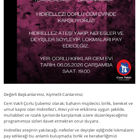
Değerli Başkanlarımız, Kıymetli Canlarımız;
Cem Vakfı Çorlu Şubemiz olarak; baharın müjdecisi, birlik, bereket ve
umut kapısı olan Hıdırellez’i, Alevi yol ve erkânına uygun şekilde,
muhabbet ve rızalık içerisinde karşılamak üzere düzenleyeceğimiz
programımıza sizleri davet etmekten onur duyarız.
Hıdırellez ateşinin yakılacağı, nefesler ve deyişler eşliğinde lokmaların
pay edileceği bu anlamlı buluşmada; birlik ve beraberliğimizi