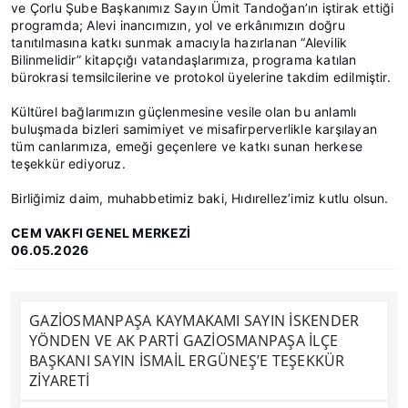
ve Çorlu Şube Başkanımız Sayın Ümit Tandoğan’ın iştirak ettiği
programda; Alevi inancımızın, yol ve erkânımızın doğru
tanıtılmasına katkı sunmak amacıyla hazırlanan “Alevilik
Bilinmelidir” kitapçığı vatandaşlarımıza, programa katılan
bürokrasi temsilcilerine ve protokol üyelerine takdim edilmiştir.
Kültürel bağlarımızın güçlenmesine vesile olan bu anlamlı
buluşmada bizleri samimiyet ve misafirperverlikle karşılayan
tüm canlarımıza, emeği geçenlere ve katkı sunan herkese
teşekkür ediyoruz.
Birliğimiz daim, muhabbetimiz baki, Hıdırellez’imiz kutlu olsun.
CEM VAKFI GENEL MERKEZİ
06.05.2026
GAZİOSMANPAŞA KAYMAKAMI SAYIN İSKENDER
YÖNDEN VE AK PARTİ GAZİOSMANPAŞA İLÇE
BAŞKANI SAYIN İSMAİL ERGÜNEŞ’E TEŞEKKÜR
ZİYARETİ