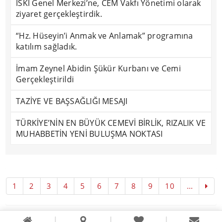
İSKİ Genel Merkezi’ne, CEM Vakfı Yönetimi olarak
ziyaret gerçekleştirdik.
“Hz. Hüseyin’i Anmak ve Anlamak” programına
katılım sağladık.
İmam Zeynel Abidin Şükür Kurbanı ve Cemi
Gerçekleştirildi
TAZİYE VE BAŞSAĞLIĞI MESAJI
TÜRKİYE’NİN EN BÜYÜK CEMEVİ BİRLİK, RIZALIK VE
MUHABBETİN YENİ BULUŞMA NOKTASI
1
2
3
4
5
6
7
8
9
10
...