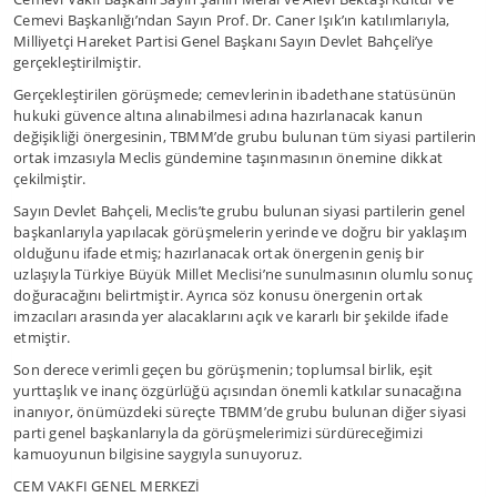
Cemevi Başkanlığı’ndan Sayın Prof. Dr. Caner Işık’ın katılımlarıyla,
Milliyetçi Hareket Partisi Genel Başkanı Sayın Devlet Bahçeli’ye
gerçekleştirilmiştir.
Gerçekleştirilen görüşmede; cemevlerinin ibadethane statüsünün
hukuki güvence altına alınabilmesi adına hazırlanacak kanun
değişikliği önergesinin, TBMM’de grubu bulunan tüm siyasi partilerin
ortak imzasıyla Meclis gündemine taşınmasının önemine dikkat
çekilmiştir.
Sayın Devlet Bahçeli, Meclis’te grubu bulunan siyasi partilerin genel
başkanlarıyla yapılacak görüşmelerin yerinde ve doğru bir yaklaşım
olduğunu ifade etmiş; hazırlanacak ortak önergenin geniş bir
uzlaşıyla Türkiye Büyük Millet Meclisi’ne sunulmasının olumlu sonuç
doğuracağını belirtmiştir. Ayrıca söz konusu önergenin ortak
imzacıları arasında yer alacaklarını açık ve kararlı bir şekilde ifade
etmiştir.
Son derece verimli geçen bu görüşmenin; toplumsal birlik, eşit
yurttaşlık ve inanç özgürlüğü açısından önemli katkılar sunacağına
inanıyor, önümüzdeki süreçte TBMM’de grubu bulunan diğer siyasi
parti genel başkanlarıyla da görüşmelerimizi sürdüreceğimizi
kamuoyunun bilgisine saygıyla sunuyoruz.
CEM VAKFI GENEL MERKEZİ