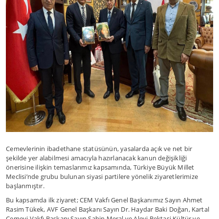
Cemevlerinin ibadethane statüsünün, yasalarda açık ve net bir
şekilde yer alabilmesi amacıyla hazırlanacak kanun değişikliği
önerisine ilişkin temaslarımız kapsamında, Türkiye Büyük Millet
Meclisi’nde grubu bulunan siyasi partilere yönelik ziyaretlerimize
başlanmıştır.
Bu kapsamda ilk ziyaret; CEM Vakfı Genel Başkanımız Sayın Ahmet
Rasim Tükek, AVF Genel Başkanı Sayın Dr. Haydar Baki Doğan, Kartal
Cemevi Vakfı Başkanı Sayın Şahin Meral ve Alevi Bektaşi Kültür ve