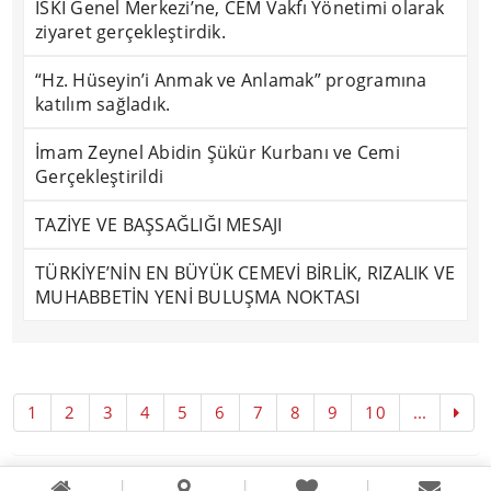
İSKİ Genel Merkezi’ne, CEM Vakfı Yönetimi olarak
ziyaret gerçekleştirdik.
“Hz. Hüseyin’i Anmak ve Anlamak” programına
katılım sağladık.
İmam Zeynel Abidin Şükür Kurbanı ve Cemi
Gerçekleştirildi
TAZİYE VE BAŞSAĞLIĞI MESAJI
TÜRKİYE’NİN EN BÜYÜK CEMEVİ BİRLİK, RIZALIK VE
MUHABBETİN YENİ BULUŞMA NOKTASI
1
2
3
4
5
6
7
8
9
10
...