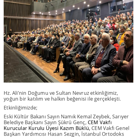
Hz. Ali’nin Doğumu ve Sultan Nevruz etkinliğimiz,
yoğun bir katılım ve halkın beğenisi ile gerçekleşti.
Etkinliğimizde;
Eski Kültür Bakanı Sayın Namık Kemal Zeybek, Sarıyer
Belediye Başkanı Sayın Şükrü Genç,
CEM Vakfı
Kurucular Kurulu Üyesi Kazım Büklü,
CEM Vakfı Genel
Başkan Yardımcısı Hasan Sezgin, İstanbul Ortodoks