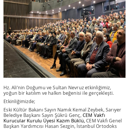
Hz. Ali’nin Doğumu ve Sultan Nevruz etkinliğimiz,
yoğun bir katılım ve halkın beğenisi ile gerçekleşti.
Etkinliğimizde;
Eski Kültür Bakanı Sayın Namık Kemal Zeybek, Sarıyer
Belediye Başkanı Sayın Şükrü Genç,
CEM Vakfı
Kurucular Kurulu Üyesi Kazım Büklü,
CEM Vakfı Genel
Başkan Yardımcısı Hasan Sezgin, İstanbul Ortodoks