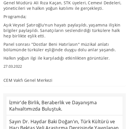
Genel Müdürü Ali Rıza Kaçan, STK üyeleri, Cemevi Dedeleri,
yöneticileri ve halkın yoğun katılımı ile gerçekleşti.
Programda;
Aşık Veysel Şatıroğlu'nun hayatı paylaşıldı, yaşamına ilişkin
bilgiler paylaşıldı. Sanatçıların seslendirdiği türkülere halk
hep birlikte eşlik etti.
Panel sonrası "Dostlar Beni Hatırlasın" müzikal anlatı
bölümünde türküler eşliğinde duygu dolu anlar yaşandı.
Halkın yoğun ilgi ile karşıladığı etkinlikten görüntüler.
27.03.2022
CEM Vakfı Genel Merkezi
İzmir’de Birlik, Beraberlik ve Dayanışma
Kahvaltımızda Buluştuk.
Sayın Dr. Haydar Baki Doğan’ın, Türk Kültürü ve
Hacı Bektaş Veli Araştırma Dergisinde Yayınlanan