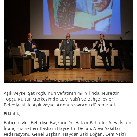
Aşık Veysel Şatıroğlu'nun vefatının 49. Yılında, Nurettin
Topçu Kültür Merkezi'nde CEM Vakfı ve Bahçelievler
Belediyesi ile Aşık Veysel Anma programı düzenlendi.
Etkinlik;
Bahçelievler Belediye Başkanı Dr. Hakan Bahadır, Alevi İslam
İnanç Hizmetleri Başkanı Hayrettin Derun, Alevi Vakıfları
Federasyonu Genel Başkanı Haydar Baki Doğan, Cem Vakfı