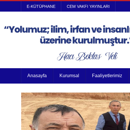
E-KÜTÜPHANE
CEM VAKFI YAYINLARI
Anasayfa
Kurumsal
Faaliyetlerimiz