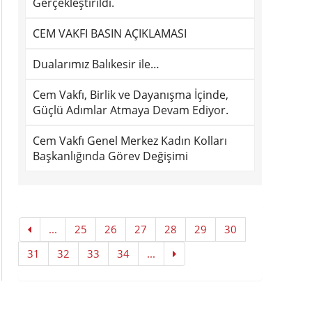
Gerçekleştirildi.
CEM VAKFI BASIN AÇIKLAMASI
Dualarımız Balıkesir ile…
Cem Vakfı, Birlik ve Dayanışma İçinde,
Güçlü Adımlar Atmaya Devam Ediyor.
Cem Vakfı Genel Merkez Kadın Kolları
Başkanlığında Görev Değişimi
...
25
26
27
28
29
30
31
32
33
34
...