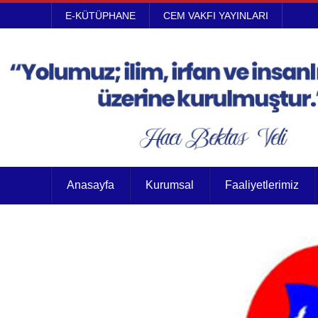
E-KÜTÜPHANE
CEM VAKFI YAYINLARI
Anasayfa
Kurumsal
Faaliyetlerimiz