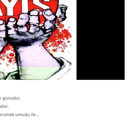
in günüdür.
üdür.
yürümek umudu ile...