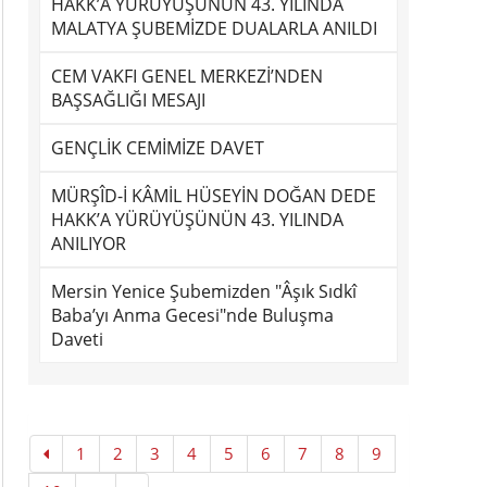
HAKK’A YÜRÜYÜŞÜNÜN 43. YILINDA
MALATYA ŞUBEMİZDE DUALARLA ANILDI
CEM VAKFI GENEL MERKEZİ’NDEN
BAŞSAĞLIĞI MESAJI
GENÇLİK CEMİMİZE DAVET
MÜRŞÎD-İ KÂMİL HÜSEYİN DOĞAN DEDE
HAKK’A YÜRÜYÜŞÜNÜN 43. YILINDA
ANILIYOR
Mersin Yenice Şubemizden "Âşık Sıdkî
Baba’yı Anma Gecesi"nde Buluşma
Daveti
1
2
3
4
5
6
7
8
9