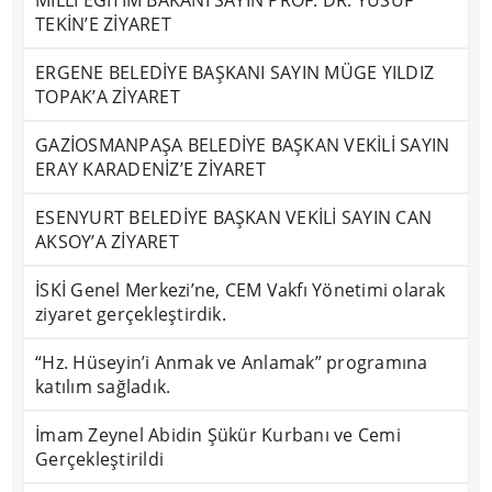
MİLLÎ EĞİTİM BAKANI SAYIN PROF. DR. YUSUF
TEKİN’E ZİYARET
ERGENE BELEDİYE BAŞKANI SAYIN MÜGE YILDIZ
TOPAK’A ZİYARET
GAZİOSMANPAŞA BELEDİYE BAŞKAN VEKİLİ SAYIN
ERAY KARADENİZ’E ZİYARET
ESENYURT BELEDİYE BAŞKAN VEKİLİ SAYIN CAN
AKSOY’A ZİYARET
İSKİ Genel Merkezi’ne, CEM Vakfı Yönetimi olarak
ziyaret gerçekleştirdik.
“Hz. Hüseyin’i Anmak ve Anlamak” programına
katılım sağladık.
İmam Zeynel Abidin Şükür Kurbanı ve Cemi
Gerçekleştirildi