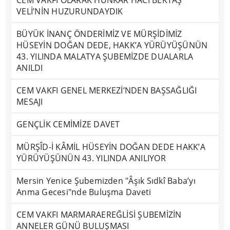
CEM VAKFI OLARAK HÜNKÂR HACI BEKTAŞ
VELİ’NİN HUZURUNDAYDIK
BÜYÜK İNANÇ ÖNDERİMİZ VE MÜRŞİDİMİZ
HÜSEYİN DOĞAN DEDE, HAKK’A YÜRÜYÜŞÜNÜN
43. YILINDA MALATYA ŞUBEMİZDE DUALARLA
ANILDI
CEM VAKFI GENEL MERKEZİ’NDEN BAŞSAĞLIĞI
MESAJI
GENÇLİK CEMİMİZE DAVET
MÜRŞÎD-İ KÂMİL HÜSEYİN DOĞAN DEDE HAKK’A
YÜRÜYÜŞÜNÜN 43. YILINDA ANILIYOR
Mersin Yenice Şubemizden "Âşık Sıdkî Baba’yı
Anma Gecesi"nde Buluşma Daveti
CEM VAKFI MARMARAEREĞLİSİ ŞUBEMİZİN
ANNELER GÜNÜ BULUŞMASI