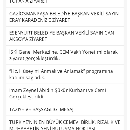
TOPAK’A ZİYARET
GAZİOSMANPAŞA BELEDİYE BAŞKAN VEKİLİ SAYIN
ERAY KARADENİZ’E ZİYARET
ESENYURT BELEDİYE BAŞKAN VEKİLİ SAYIN CAN
AKSOY’A ZİYARET
İSKİ Genel Merkezi’ne, CEM Vakfı Yönetimi olarak
ziyaret gerçekleştirdik.
“Hz. Hüseyin’i Anmak ve Anlamak” programına
katılım sağladık.
İmam Zeynel Abidin Şükür Kurbanı ve Cemi
Gerçekleştirildi
TAZİYE VE BAŞSAĞLIĞI MESAJI
TÜRKİYE’NİN EN BÜYÜK CEMEVİ BİRLİK, RIZALIK VE
MUHABBETİN YENİ BULUŞMA NOKTASI