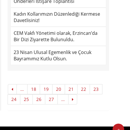
Önderleri İstişare Toplantısı
Kadın Kollarımızın Düzenlediği Kermese
Davetlisiniz!
CEM Vakfı Yönetimi olarak, Erzincan’da
Bir Dizi Ziyarette Bulunuldu.
23 Nisan Ulusal Egemenlik ve Çocuk
Bayramımız Kutlu Olsun.
...
18
19
20
21
22
23
24
25
26
27
...