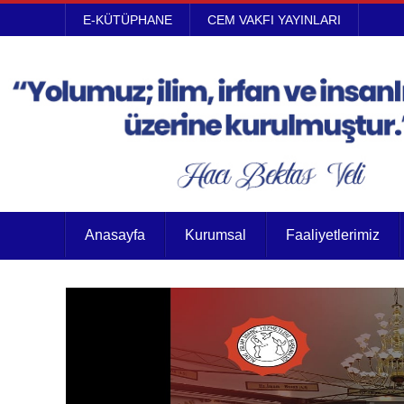
E-KÜTÜPHANE
CEM VAKFI YAYINLARI
Anasayfa
Kurumsal
Faaliyetlerimiz