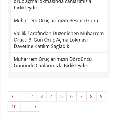
oruç açma lokmasında canlarımızla
birlikteydik.
Muharrem Oruçlarımızın Beşinci Günü
Valilik Tarafından Düzenlenen Muharrem
Orucu 3. Gün Oruç Açma Lokması
Davetine Katılım Sağladık
Muharrem Oruçlarımızın Dördüncü
Gününde Canlarımızla Birlikteydik.
1
2
3
4
5
6
7
8
9
10
...