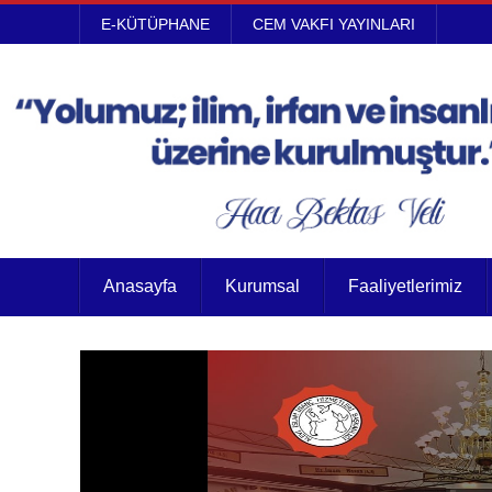
E-KÜTÜPHANE
CEM VAKFI YAYINLARI
Anasayfa
Kurumsal
Faaliyetlerimiz