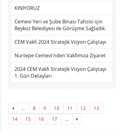
KINIYORUZ
Cemevi Yeri ve Şube Binası Tahsisi için
Beykoz Belediyesi ile Görüşme Sağladık.
CEM Vakfı 2024 Stratejik Vizyon Çalıştayı
Nurtepe Cemevi'nden Vakfımıza Ziyaret
2024 CEM Vakfı Stratejik Vizyon Çalıştayı
1. Gün Detayları
...
8
9
10
11
12
13
14
15
16
17
...