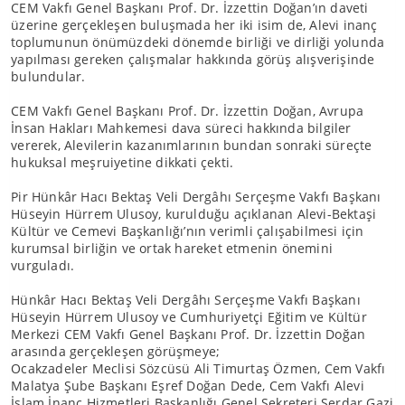
CEM Vakfı Genel Başkanı Prof. Dr. İzzettin Doğan’ın daveti
üzerine gerçekleşen buluşmada her iki isim de, Alevi inanç
toplumunun önümüzdeki dönemde birliği ve dirliği yolunda
yapılması gereken çalışmalar hakkında görüş alışverişinde
bulundular.
CEM Vakfı Genel Başkanı Prof. Dr. İzzettin Doğan, Avrupa
İnsan Hakları Mahkemesi dava süreci hakkında bilgiler
vererek, Alevilerin kazanımlarının bundan sonraki süreçte
hukuksal meşruiyetine dikkati çekti.
Pir Hünkâr Hacı Bektaş Veli Dergâhı Serçeşme Vakfı Başkanı
Hüseyin Hürrem Ulusoy, kurulduğu açıklanan Alevi-Bektaşi
Kültür ve Cemevi Başkanlığı’nın verimli çalışabilmesi için
kurumsal birliğin ve ortak hareket etmenin önemini
vurguladı.
Hünkâr Hacı Bektaş Veli Dergâhı Serçeşme Vakfı Başkanı
Hüseyin Hürrem Ulusoy ve Cumhuriyetçi Eğitim ve Kültür
Merkezi CEM Vakfı Genel Başkanı Prof. Dr. İzzettin Doğan
arasında gerçekleşen görüşmeye;
Ocakzadeler Meclisi Sözcüsü Ali Timurtaş Özmen, Cem Vakfı
Malatya Şube Başkanı Eşref Doğan Dede, Cem Vakfı Alevi
İslam İnanç Hizmetleri Başkanlığı Genel Sekreteri Serdar Gazi