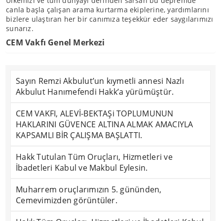
Ülkemizi ve tüm dünyayı derinden sarsan bu depremde
canla başla çalışan arama kurtarma ekiplerine, yardımlarını
bizlere ulaştıran her bir canımıza teşekkür eder saygılarımızı
sunarız.
CEM Vakfı Genel Merkezi
Sayın Remzi Akbulut’un kıymetli annesi Nazlı
Akbulut Hanımefendi Hakk’a yürümüştür.
CEM VAKFI, ALEVİ-BEKTAŞi TOPLUMUNUN
HAKLARINI GÜVENCE ALTINA ALMAK AMACIYLA
KAPSAMLI BİR ÇALIŞMA BAŞLATTI.
Hakk Tutulan Tüm Oruçları, Hizmetleri ve
İbadetleri Kabul ve Makbul Eylesin.
Muharrem oruçlarımızın 5. gününden,
Cemevimizden görüntüler.