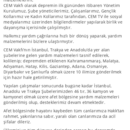
CEM Vakfı olarak depremin ilk gününden itibaren Yönetim
Kurulumuz, Şube yöneticilerimiz, Çalışanlarımız, Gençlik
Kollarımız ve Kadın Kollarımız tarafından, CEM TV ile sosyal
medyalarımız üzerinden bilgilendirmeler yapılarak birlik ve
dayanışma içerisinde çalışılmıştır.
Halkımız yardım çağrılarına hızlı bir dönüş yaparak, yardım
malzemelerini bizlere ulaştırmıştır.
CEM Vakfı’nın İstanbul, Trakya ve Anadolu’da yer alan
şubelerine gelen yardım malzemeleri tasnif edilerek,
kolilenip; depremden etkilenen Kahramanmaraş, Malatya,
Adıyaman, Hatay, Kilis, Gaziantep, Adana, Osmaniye,
Diyarbakır ve Şanlıurfa olmak üzere 10 ilimize gönderilmek
için hazır hale getirilmiştir.
Yapılan çalışmalar sonucunda bugüne kadar İstanbul,
Anadolu ve Trakya Şubelerimizden 46 tır, 36 kamyon ve
kamyonet olmak üzere afet bölgesine yardım malzemeleri
gönderilmiş olup, desteklerimiz devam etmektedir.
Afet bölgesinde hayatını kaybeden tüm canlarımıza Hakk’tan
rahmet, yakınlarına sabır, yaralı olan canlarımıza da acil
şifalar dileriz.