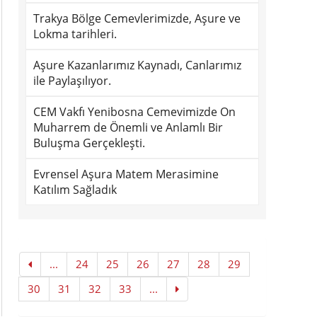
Trakya Bölge Cemevlerimizde, Aşure ve
Lokma tarihleri.
Aşure Kazanlarımız Kaynadı, Canlarımız
ile Paylaşılıyor.
CEM Vakfı Yenibosna Cemevimizde On
Muharrem de Önemli ve Anlamlı Bir
Buluşma Gerçekleşti.
Evrensel Aşura Matem Merasimine
Katılım Sağladık
...
24
25
26
27
28
29
30
31
32
33
...