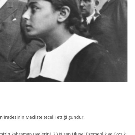
ın iradesinin Mecliste tecelli ettiği gündür.
imizin kahraman üyelerini, 23 Nisan Ulusal Egemenlik ve Çocuk