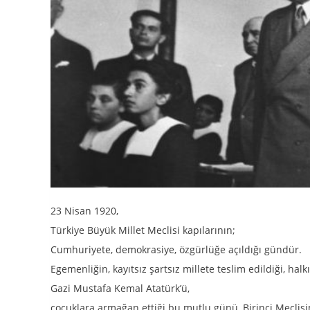
23 Nisan 1920,
Türkiye Büyük Millet Meclisi kapılarının;
Cumhuriyete, demokrasiye, özgürlüğe açıldığı gündür.
Egemenliğin, kayıtsız şartsız millete teslim edildiği, halk
Gazi Mustafa Kemal Atatürk’ü,
çocuklara armağan ettiği bu mutlu günü, Birinci Meclis