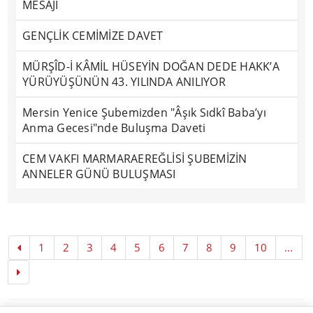
MESAJI
GENÇLİK CEMİMİZE DAVET
MÜRŞÎD-İ KÂMİL HÜSEYİN DOĞAN DEDE HAKK’A
YÜRÜYÜŞÜNÜN 43. YILINDA ANILIYOR
Mersin Yenice Şubemizden "Âşık Sıdkî Baba’yı
Anma Gecesi"nde Buluşma Daveti
CEM VAKFI MARMARAEREĞLİSİ ŞUBEMİZİN
ANNELER GÜNÜ BULUŞMASI
1
2
3
4
5
6
7
8
9
10
...