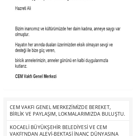
CEM VAKFI GENEL MERKEZİMİZDE BEREKET,
BİRLİK VE PAYLAŞIM, LOKMALARIMIZDA BULUŞTU.
KOCAELİ BÜYÜKŞEHİR BELEDİYESİ VE CEM
VAKFI’NDAN ALEVİ-BEKTAŞİ İNANÇ DÜNYASINA