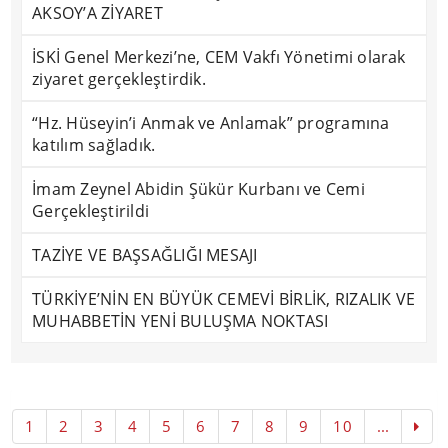
AKSOY’A ZİYARET
İSKİ Genel Merkezi’ne, CEM Vakfı Yönetimi olarak
ziyaret gerçekleştirdik.
“Hz. Hüseyin’i Anmak ve Anlamak” programına
katılım sağladık.
İmam Zeynel Abidin Şükür Kurbanı ve Cemi
Gerçekleştirildi
TAZİYE VE BAŞSAĞLIĞI MESAJI
TÜRKİYE’NİN EN BÜYÜK CEMEVİ BİRLİK, RIZALIK VE
MUHABBETİN YENİ BULUŞMA NOKTASI
1
2
3
4
5
6
7
8
9
10
...