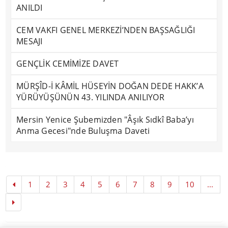
ANILDI
CEM VAKFI GENEL MERKEZİ’NDEN BAŞSAĞLIĞI
MESAJI
GENÇLİK CEMİMİZE DAVET
MÜRŞÎD-İ KÂMİL HÜSEYİN DOĞAN DEDE HAKK’A
YÜRÜYÜŞÜNÜN 43. YILINDA ANILIYOR
Mersin Yenice Şubemizden "Âşık Sıdkî Baba’yı
Anma Gecesi"nde Buluşma Daveti
1
2
3
4
5
6
7
8
9
10
...