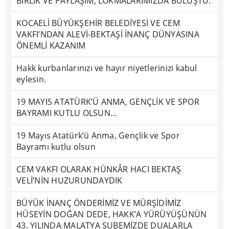
BİRLİK VE PAYLAŞIM, LOKMALARIMIZDA BULUŞTU.
KOCAELİ BÜYÜKŞEHİR BELEDİYESİ VE CEM
VAKFI’NDAN ALEVİ-BEKTAŞİ İNANÇ DÜNYASINA
ÖNEMLİ KAZANIM
Hakk kurbanlarınızı ve hayır niyetlerinizi kabul
eylesin.
19 MAYIS ATATÜRK’Ü ANMA, GENÇLİK VE SPOR
BAYRAMI KUTLU OLSUN…
19 Mayıs Atatürk’ü Anma, Gençlik ve Spor
Bayramı kutlu olsun
CEM VAKFI OLARAK HÜNKÂR HACI BEKTAŞ
VELİ’NİN HUZURUNDAYDIK
BÜYÜK İNANÇ ÖNDERİMİZ VE MÜRŞİDİMİZ
HÜSEYİN DOĞAN DEDE, HAKK’A YÜRÜYÜŞÜNÜN
43. YILINDA MALATYA ŞUBEMİZDE DUALARLA