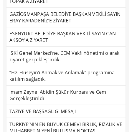
TOPAK’A ZİYARET
GAZİOSMANPAŞA BELEDİYE BAŞKAN VEKİLİ SAYIN
ERAY KARADENİZ’E ZİYARET
ESENYURT BELEDİYE BAŞKAN VEKİLİ SAYIN CAN
AKSOY’A ZİYARET
İSKİ Genel Merkezi’ne, CEM Vakfı Yönetimi olarak
ziyaret gerçekleştirdik.
“Hz. Hüseyin’i Anmak ve Anlamak” programına
katılım sağladık.
İmam Zeynel Abidin Şükür Kurbanı ve Cemi
Gerçekleştirildi
TAZİYE VE BAŞSAĞLIĞI MESAJI
TÜRKİYE’NİN EN BÜYÜK CEMEVİ BİRLİK, RIZALIK VE
MUHABBETİN YENİ BULUŞMA NOKTASI