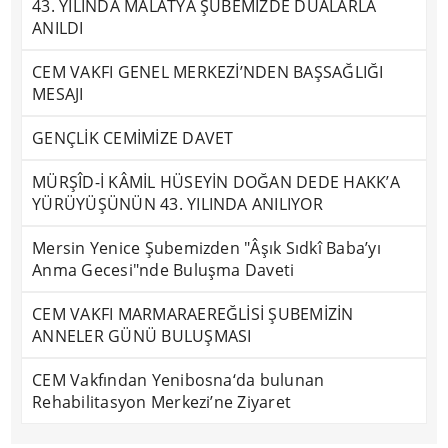
43. YILINDA MALATYA ŞUBEMİZDE DUALARLA
ANILDI
CEM VAKFI GENEL MERKEZİ’NDEN BAŞSAĞLIĞI
MESAJI
GENÇLİK CEMİMİZE DAVET
MÜRŞÎD-İ KÂMİL HÜSEYİN DOĞAN DEDE HAKK’A
YÜRÜYÜŞÜNÜN 43. YILINDA ANILIYOR
Mersin Yenice Şubemizden "Âşık Sıdkî Baba’yı
Anma Gecesi"nde Buluşma Daveti
CEM VAKFI MARMARAEREĞLİSİ ŞUBEMİZİN
ANNELER GÜNÜ BULUŞMASI
CEM Vakfından Yenibosna‘da bulunan
Rehabilitasyon Merkezi’ne Ziyaret