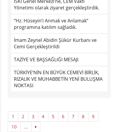
İSKİ Genel Merkezi’ne, CEM Vakfı
Yönetimi olarak ziyaret gerçekleştirdik.
“Hz. Hüseyin’i Anmak ve Anlamak”
programına katılım sağladık.
İmam Zeynel Abidin Şükür Kurbanı ve
Cemi Gerçekleştirildi
TAZİYE VE BAŞSAĞLIĞI MESAJI
TÜRKİYE’NİN EN BÜYÜK CEMEVİ BİRLİK,
RIZALIK VE MUHABBETİN YENİ BULUŞMA
NOKTASI
1
2
3
4
5
6
7
8
9
10
...