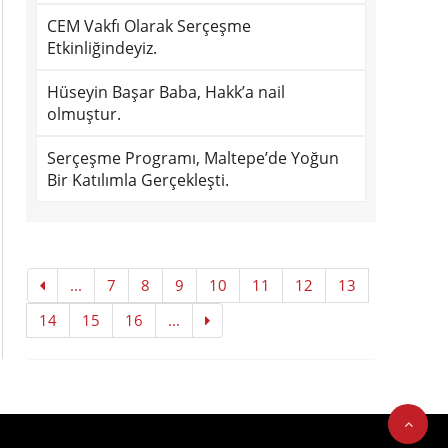
CEM Vakfı Olarak Serçeşme
Etkinliğindeyiz.
Hüseyin Başar Baba, Hakk’a nail
olmuştur.
Serçeşme Programı, Maltepe’de Yoğun
Bir Katılımla Gerçekleşti.
...
7
8
9
10
11
12
13
14
15
16
...