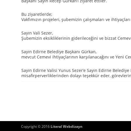
Başkanı Sayın Recep Gürkan’ı ziyaret ettiler.
Bu ziyaretlerde;
Vakfımızın projeleri, şubemizin çalışmaları ve ihtiyaçla
Sayın Vali Sezer,
Şubemizin eksikliklerinin giderileceğini ve bizzat Cemev
Sayın Edirne Belediye Başkanı Gürkan,
mevcut Cemevi ihtiyaçlarının karşılanacağını ve Yeni Ceme
Sayın Edirne Valisi Yunus Sezer’e Sayın Edirne Belediye 
misafirperverliklerinden dolayı teşekkür eder, görevlerin
Copyright © 2016
Literal Webdizayn