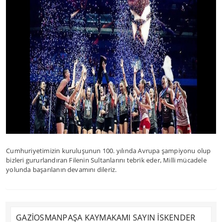
Cumhuriyetimizin kuruluşunun 100. yılında Avrupa şampiyonu olup
bizleri gururlandıran Filenin Sultanlarını tebrik eder, Milli mücadele
yolunda başarılanın devamını dileriz.
GAZİOSMANPAŞA KAYMAKAMI SAYIN İSKENDER