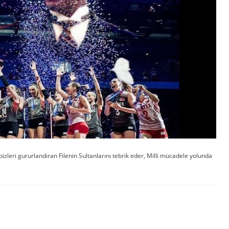
leri gururlandıran Filenin Sultanlarını tebrik eder, Milli mücadele yolunda