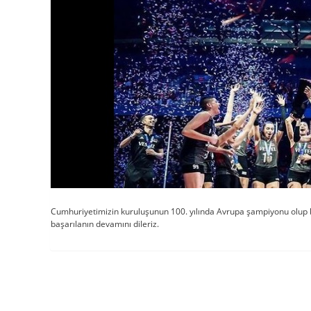
Cumhuriyetimizin kuruluşunun 100. yılında Avrupa şampiyonu olup biz
başarılanın devamını dileriz.