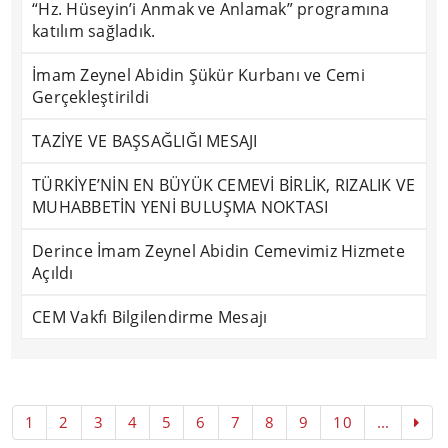
“Hz. Hüseyin’i Anmak ve Anlamak” programına
katılım sağladık.
İmam Zeynel Abidin Şükür Kurbanı ve Cemi
Gerçekleştirildi
TAZİYE VE BAŞSAĞLIĞI MESAJI
TÜRKİYE’NİN EN BÜYÜK CEMEVİ BİRLİK, RIZALIK VE
MUHABBETİN YENİ BULUŞMA NOKTASI
Derince İmam Zeynel Abidin Cemevimiz Hizmete
Açıldı
CEM Vakfı Bilgilendirme Mesajı
1
2
3
4
5
6
7
8
9
10
...