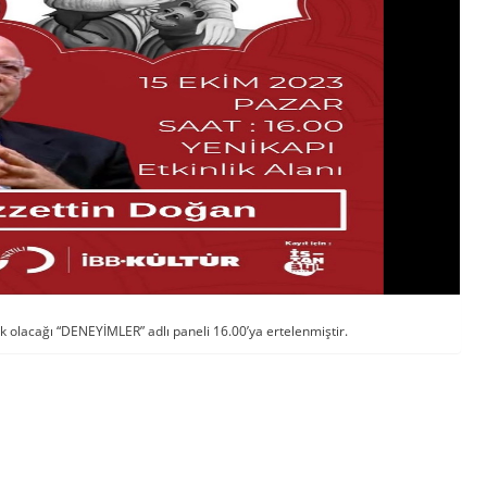
uk olacağı “DENEYİMLER” adlı paneli 16.00’ya ertelenmiştir.