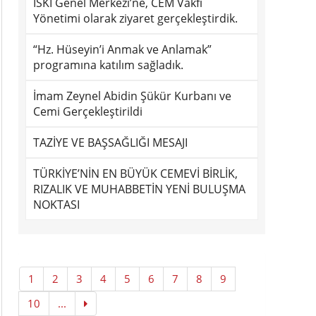
İSKİ Genel Merkezi’ne, CEM Vakfı
Yönetimi olarak ziyaret gerçekleştirdik.
“Hz. Hüseyin’i Anmak ve Anlamak”
programına katılım sağladık.
İmam Zeynel Abidin Şükür Kurbanı ve
Cemi Gerçekleştirildi
TAZİYE VE BAŞSAĞLIĞI MESAJI
TÜRKİYE’NİN EN BÜYÜK CEMEVİ BİRLİK,
RIZALIK VE MUHABBETİN YENİ BULUŞMA
NOKTASI
1
2
3
4
5
6
7
8
9
10
...